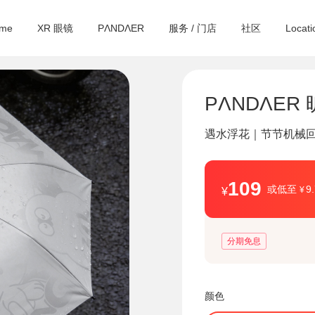
yme
XR 眼镜
PΛNDΛER
服务 / 门店
社区
Locati
PΛNDΛER
遇水浮花｜节节机械回收
109
或低至
9
¥
¥
分期免息
颜色