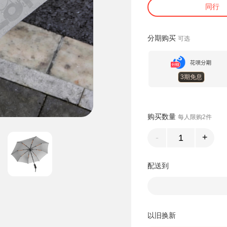
同行
分期购买
可选
3期免息
购买数量
每人限购2件
-
+
配送到
以旧换新