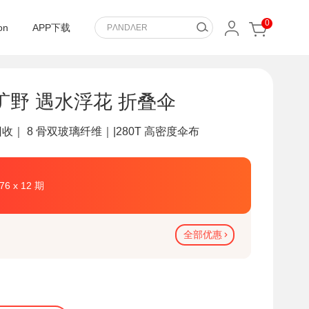
0
on
APP下载
 旷野 遇水浮花 折叠伞
｜ 8 骨双玻璃纤维｜|280T 高密度伞布
.76 x 12 期
全部优惠