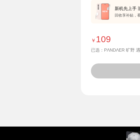
新机先上手 
回收享补贴，
109
￥
已选：PΛNDΛER 旷野