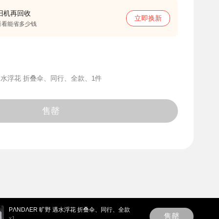
旧机再回收
立即换新
看看能省多少钱
 遇水浮花 折叠伞、同行、全款、1件
售罄
PΛNDΛER 旷野 遇水浮花 折叠伞、同行、全款
售罄
x1