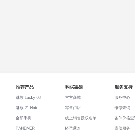
推荐产品
购买渠道
服务支持
魅族 Lucky 08
官方商城
服务中心
魅族 21 Note
零售门店
维修查询
全部手机
线上销售授权名单
备件价格查
PΛNDΛER
M码通道
寄修服务