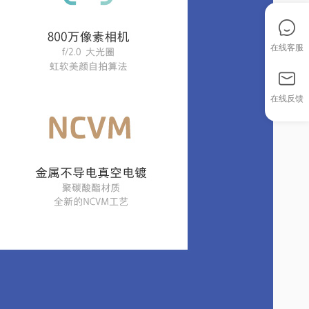
在线客服
在线反馈