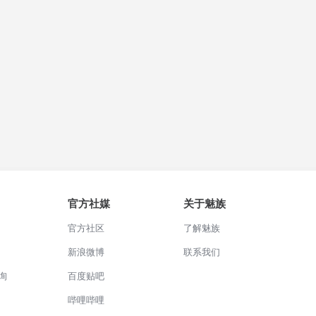
官方社媒
关于魅族
官方社区
了解魅族
新浪微博
联系我们
询
百度贴吧
哔哩哔哩