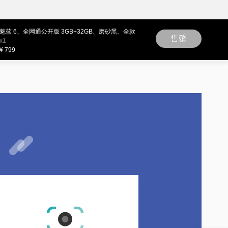
魅蓝 6、全网通公开版 3GB+32GB、磨砂黑、全款
售罄
x1
¥ 799