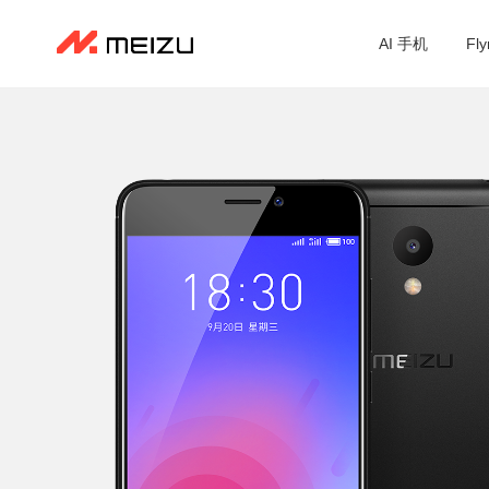
AI 手机
Fl