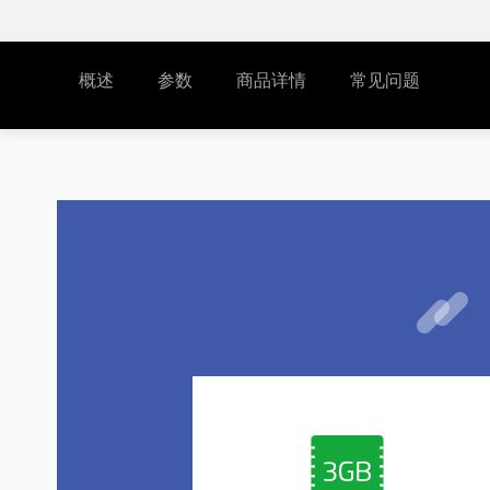
概述
参数
商品详情
常见问题