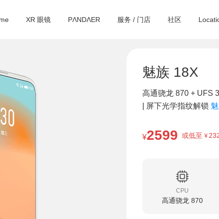
yme
XR 眼镜
PΛNDΛER
服务 / 门店
社区
Locati
魅族 18X
高通骁龙 870 + UFS 3.
| 屏下光学指纹解锁
魅
2599
或低至
23
¥
¥
CPU
高通骁龙 870