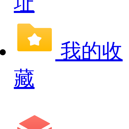
址
我的收
藏