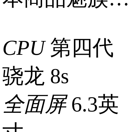
城已售罄，可
CPU
第四代
点击前往->
骁龙 8s
魅族京东自营
全面屏
6.3英
旗舰店
购