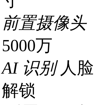
寸
买，商品销
前置摄像头
售、客服、发
5000万
货、售后等全
AI 识别
人脸
链路服务均由
解锁
该店铺提供，