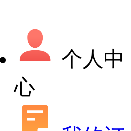
个人中
心