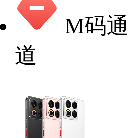
M码通
道