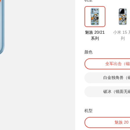
魅族 20/21
小米 15 
系列
列
颜色
全军出击（磁
白金独角兽（
破冰（镜面无
机型
魅族 20