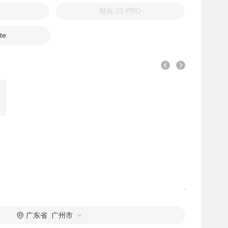
魅族 21 PRO
te
广东省 广州市