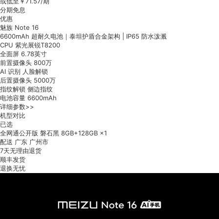
或低至￥
71.57
/期
分期免息
优惠
魅族 Note 16
6600mAh 超耐久电池｜泰坦护盾合金架构 | IP65 防水泼溅
CPU
紫光展锐T8200
全面屏
6.78英寸
前置摄像头
800万
AI 识别
人脸解锁
后置摄像头
5000万
指纹解锁
侧边指纹
电池容量
6600mAh
详细参数
>>
机型对比
已选
全网通公开版
磐石黑
8GB+128GB
×1
配送
广东 广州市
7天无理由退货
顺丰发货
退换无忧