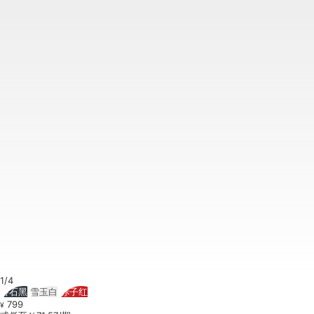
1/4
磐石黑
雪玉白
赤子红
799
¥