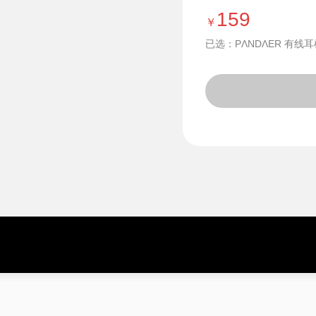
159
￥
已选：PΛNDΛER 有线