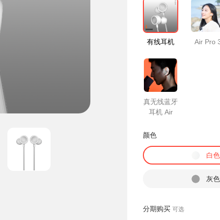
有线耳机
Air Pro 
真无线蓝牙
耳机 Air
颜色
白
灰
分期购买
可选