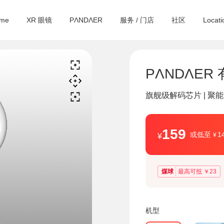
yme
XR 眼镜
PΛNDΛER
服务 / 门店
社区
Locati
PΛNDΛER
旗舰级解码芯片 | 聚
159
或低至
1
¥
¥
煤球
最高可抵 ￥23
机型